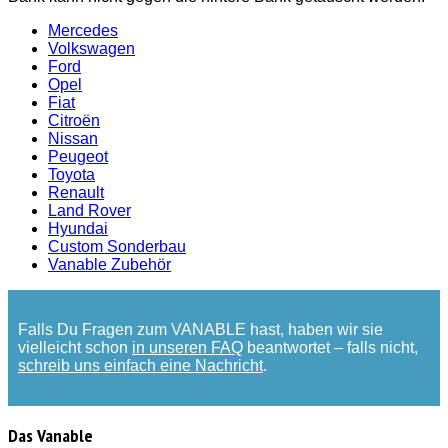
Mercedes
Volkswagen
Ford
Opel
Fiat
Citroën
Nissan
Peugeot
Toyota
Renault
Land Rover
Hyundai
Custom Sonderbau
Vanable Zubehör
Falls Du Fragen zum VANABLE hast, haben wir sie
vielleicht schon
in unseren FAQ
beantwortet – falls nicht,
schreib uns einfach eine Nachricht
.
Das Vanable