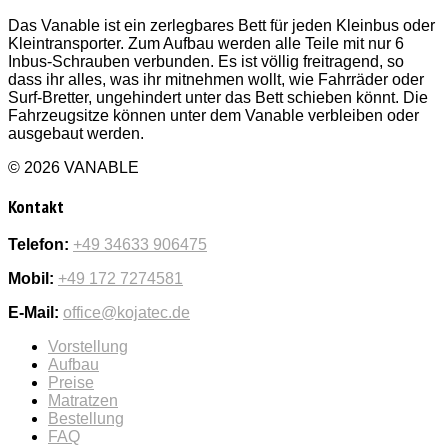
Das Vanable ist ein zerlegbares Bett für jeden Kleinbus oder
Kleintransporter. Zum Aufbau werden alle Teile mit nur 6
Inbus-Schrauben verbunden. Es ist völlig freitragend, so
dass ihr alles, was ihr mitnehmen wollt, wie Fahrräder oder
Surf-Bretter, ungehindert unter das Bett schieben könnt. Die
Fahrzeugsitze können unter dem Vanable verbleiben oder
ausgebaut werden.
© 2026 VANABLE
Kontakt
Telefon:
+49 34633 906475
Mobil:
+49 172 7274581
E-Mail:
office@kojatec.de
Vorstellung
Aufbau
Preise
Matratzen
Bestellung
FAQ