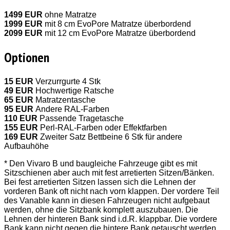
1499 EUR
ohne Matratze
1999 EUR
mit 8 cm EvoPore Matratze überbordend
2099 EUR
mit 12 cm EvoPore Matratze überbordend
Optionen
15 EUR
Verzurrgurte 4 Stk
49 EUR
Hochwertige Ratsche
65 EUR
Matratzentasche
95 EUR
Andere RAL-Farben
110 EUR
Passende Tragetasche
155 EUR
Perl-RAL-Farben oder Effektfarben
169 EUR
Zweiter Satz Bettbeine 6 Stk für andere
Aufbauhöhe
* Den Vivaro B und baugleiche Fahrzeuge gibt es mit
Sitzschienen aber auch mit fest arretierten Sitzen/Bänken.
Bei fest arretierten Sitzen lassen sich die Lehnen der
vorderen Bank oft nicht nach vorn klappen. Der vordere Teil
des Vanable kann in diesen Fahrzeugen nicht aufgebaut
werden, ohne die Sitzbank komplett auszubauen. Die
Lehnen der hinteren Bank sind i.d.R. klappbar. Die vordere
Bank kann nicht gegen die hintere Bank getauscht werden.