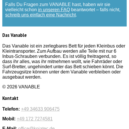
Falls Du Fragen zum VANABLE hast, haben wir sie
vielleicht schon
in unseren FAQ
beantwortet – falls nicht,
schreib uns einfach eine Nachricht
.
Das Vanable
Das Vanable ist ein zerlegbares Bett für jeden Kleinbus oder
Kleintransporter. Zum Aufbau werden alle Teile mit nur 6
Inbus-Schrauben verbunden. Es ist völlig freitragend, so
dass ihr alles, was ihr mitnehmen wollt, wie Fahrräder oder
Surf-Bretter, ungehindert unter das Bett schieben könnt. Die
Fahrzeugsitze können unter dem Vanable verbleiben oder
ausgebaut werden.
© 2026 VANABLE
Kontakt
Telefon:
+49 34633 906475
Mobil:
+49 172 7274581
E-Mail:
office@kojatec.de