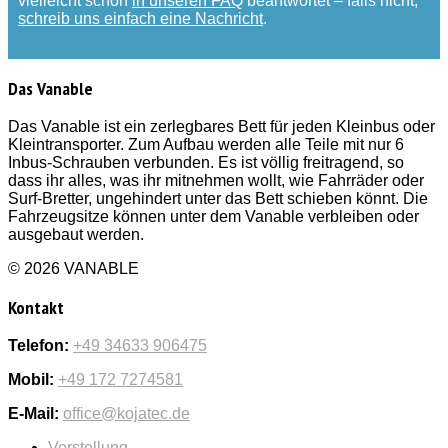
vielleicht schon
in unseren FAQ
beantwortet – falls nicht,
schreib uns einfach eine Nachricht
.
Das Vanable
Das Vanable ist ein zerlegbares Bett für jeden Kleinbus oder
Kleintransporter. Zum Aufbau werden alle Teile mit nur 6
Inbus-Schrauben verbunden. Es ist völlig freitragend, so
dass ihr alles, was ihr mitnehmen wollt, wie Fahrräder oder
Surf-Bretter, ungehindert unter das Bett schieben könnt. Die
Fahrzeugsitze können unter dem Vanable verbleiben oder
ausgebaut werden.
© 2026 VANABLE
Kontakt
Telefon:
+49 34633 906475
Mobil:
+49 172 7274581
E-Mail:
office@kojatec.de
Vorstellung