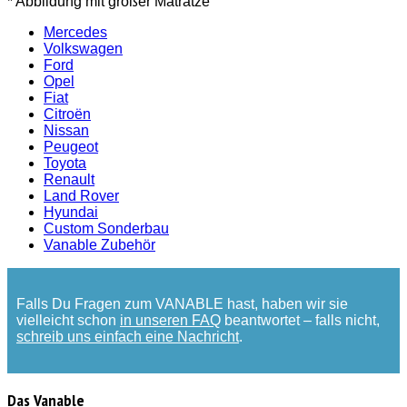
* Abbildung mit großer Matratze
Mercedes
Volkswagen
Ford
Opel
Fiat
Citroën
Nissan
Peugeot
Toyota
Renault
Land Rover
Hyundai
Custom Sonderbau
Vanable Zubehör
Falls Du Fragen zum VANABLE hast, haben wir sie
vielleicht schon
in unseren FAQ
beantwortet – falls nicht,
schreib uns einfach eine Nachricht
.
Das Vanable