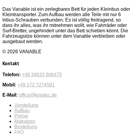
Das Vanable ist ein zerlegbares Bett für jeden Kleinbus oder
Kleintransporter. Zum Aufbau werden alle Teile mit nur 6
Inbus-Schrauben verbunden. Es ist völlig freitragend, so
dass ihr alles, was ihr mitnehmen wollt, wie Fahrräder oder
Surf-Bretter, ungehindert unter das Bett schieben könnt. Die
Fahrzeugsitze können unter dem Vanable verbleiben oder
ausgebaut werden.
© 2026 VANABLE
Kontakt
Telefon:
+49 34633 906475
Mobil:
+49 172 7274581
E-Mail:
office@kojatec.de
Vorstellung
Aufbau
Preise
Matratzen
Bestellung
FAQ