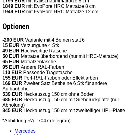
1799 EUR
mit Kaltschaummatratze 8 cm
1849 EUR
mit EvoPore HRC Matratze 8 cm
1949 EUR
mit EvoPore HRC Matratze 12 cm
Optionen
-200 EUR
Variante mit 4 Beinen statt 6
15 EUR
Verzurrgurte 4 Stk
49 EUR
Hochwertige Ratsche
50 EUR
Matratze überbordend (nur mit HRC-Matratze)
65 EUR
Matratzentasche
95 EUR
Andere RAL-Farben
110 EUR
Passende Tragetasche
155 EUR
Perl-RAL-Farben oder Effektfarben
169 EUR
Zweiter Satz Bettbeine 6 Stk für andere
Aufbauhöhe
539 EUR
Heckauszug 150 cm ohne Boden
685 EUR
Heckauszug 150 cm mit Siebdruckplatte (nur
Abholung)
845 EUR
Heckauszug 150 cm mit zweiteiliger HPL-Platte
*Abbildung RAL 7047 (telegrau)
Mercedes