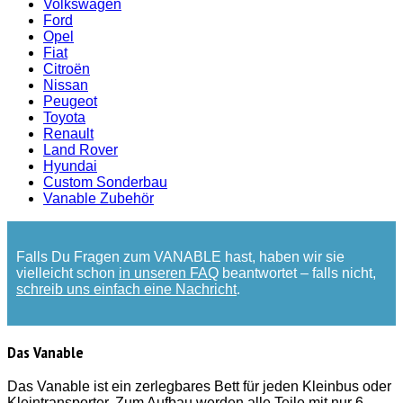
Volkswagen
Ford
Opel
Fiat
Citroën
Nissan
Peugeot
Toyota
Renault
Land Rover
Hyundai
Custom Sonderbau
Vanable Zubehör
Falls Du Fragen zum VANABLE hast, haben wir sie
vielleicht schon
in unseren FAQ
beantwortet – falls nicht,
schreib uns einfach eine Nachricht
.
Das Vanable
Das Vanable ist ein zerlegbares Bett für jeden Kleinbus oder
Kleintransporter. Zum Aufbau werden alle Teile mit nur 6