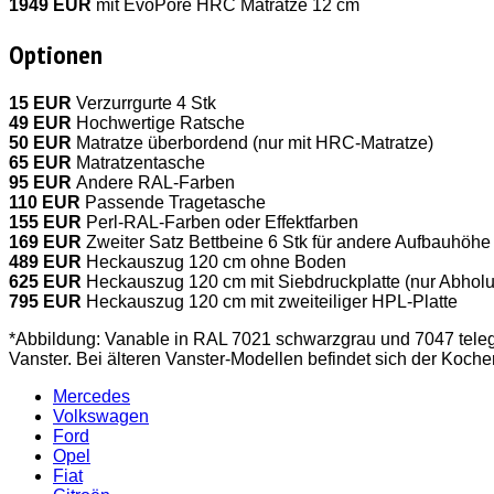
1949 EUR
mit EvoPore HRC Matratze 12 cm
Optionen
15 EUR
Verzurrgurte 4 Stk
49 EUR
Hochwertige Ratsche
50 EUR
Matratze überbordend (nur mit HRC-Matratze)
65 EUR
Matratzentasche
95 EUR
Andere RAL-Farben
110 EUR
Passende Tragetasche
155 EUR
Perl-RAL-Farben oder Effektfarben
169 EUR
Zweiter Satz Bettbeine 6 Stk für andere Aufbauhöhe
489 EUR
Heckauszug 120 cm ohne Boden
625 EUR
Heckauszug 120 cm mit Siebdruckplatte (nur Abhol
795 EUR
Heckauszug 120 cm mit zweiteiliger HPL-Platte
*Abbildung: Vanable in RAL 7021 schwarzgrau und 7047 telegr
Vanster. Bei älteren Vanster-Modellen befindet sich der Koche
Mercedes
Volkswagen
Ford
Opel
Fiat