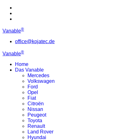
®
Vanable
office@kojatec.de
®
Vanable
Home
Das Vanable
Mercedes
Volkswagen
Ford
Opel
Fiat
Citroën
Nissan
Peugeot
Toyota
Renault
Land Rover
Hyundai