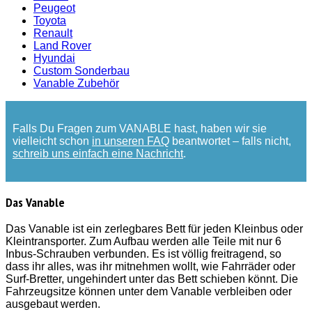
Peugeot
Toyota
Renault
Land Rover
Hyundai
Custom Sonderbau
Vanable Zubehör
Falls Du Fragen zum VANABLE hast, haben wir sie
vielleicht schon
in unseren FAQ
beantwortet – falls nicht,
schreib uns einfach eine Nachricht
.
Das Vanable
Das Vanable ist ein zerlegbares Bett für jeden Kleinbus oder
Kleintransporter. Zum Aufbau werden alle Teile mit nur 6
Inbus-Schrauben verbunden. Es ist völlig freitragend, so
dass ihr alles, was ihr mitnehmen wollt, wie Fahrräder oder
Surf-Bretter, ungehindert unter das Bett schieben könnt. Die
Fahrzeugsitze können unter dem Vanable verbleiben oder
ausgebaut werden.